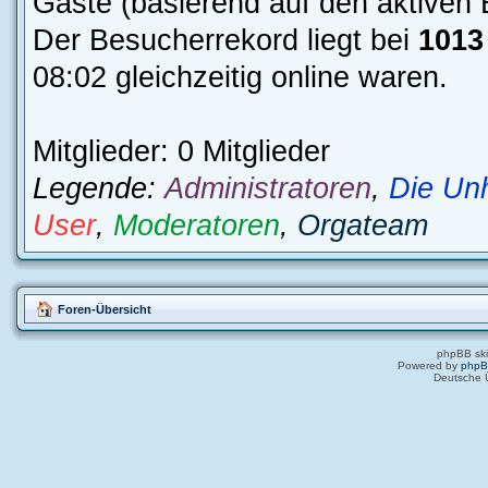
Gäste (basierend auf den aktiven 
Der Besucherrekord liegt bei
1013
08:02 gleichzeitig online waren.
Mitglieder: 0 Mitglieder
Legende:
Administratoren
,
Die Un
User
,
Moderatoren
,
Orgateam
Foren-Übersicht
phpBB ski
Powered by
php
Deutsche 