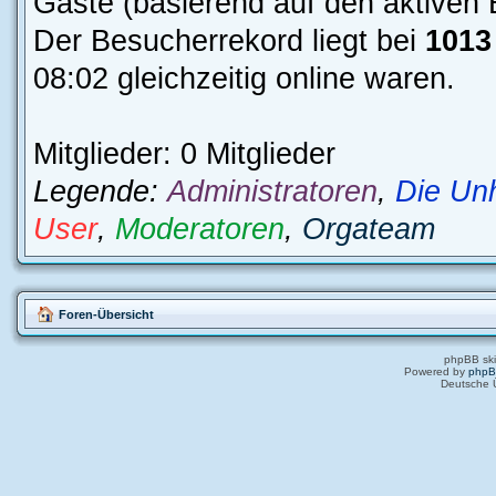
Gäste (basierend auf den aktiven 
Der Besucherrekord liegt bei
1013
08:02 gleichzeitig online waren.
Mitglieder: 0 Mitglieder
Legende:
Administratoren
,
Die Un
User
,
Moderatoren
,
Orgateam
Foren-Übersicht
phpBB ski
Powered by
php
Deutsche 