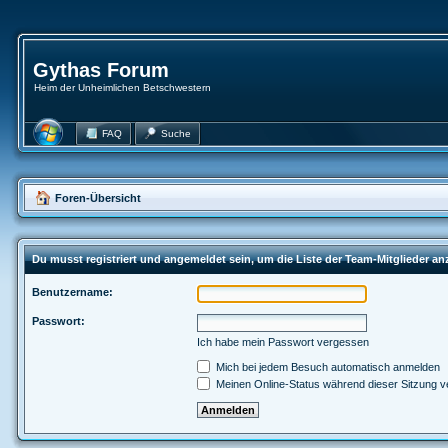
Gythas Forum
Heim der Unheimlichen Betschwestern
FAQ
Suche
Foren-Übersicht
Du musst registriert und angemeldet sein, um die Liste der Team-Mitglieder a
Benutzername:
Passwort:
Ich habe mein Passwort vergessen
Mich bei jedem Besuch automatisch anmelden
Meinen Online-Status während dieser Sitzung v