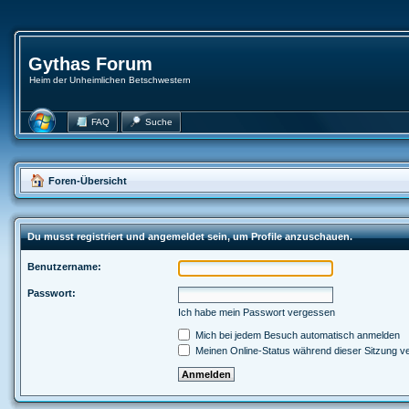
Gythas Forum
Heim der Unheimlichen Betschwestern
FAQ
Suche
Foren-Übersicht
Du musst registriert und angemeldet sein, um Profile anzuschauen.
Benutzername:
Passwort:
Ich habe mein Passwort vergessen
Mich bei jedem Besuch automatisch anmelden
Meinen Online-Status während dieser Sitzung v