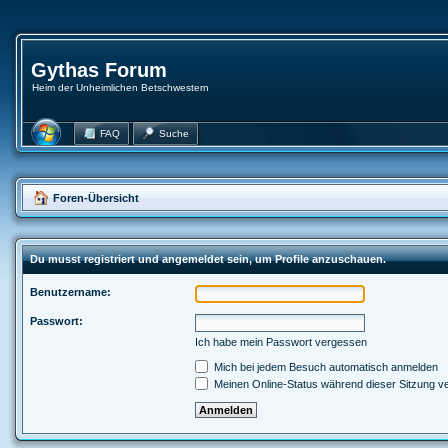
Gythas Forum
Heim der Unheimlichen Betschwestern
FAQ
Suche
Foren-Übersicht
Du musst registriert und angemeldet sein, um Profile anzuschauen.
Benutzername:
Passwort:
Ich habe mein Passwort vergessen
Mich bei jedem Besuch automatisch anmelden
Meinen Online-Status während dieser Sitzung v