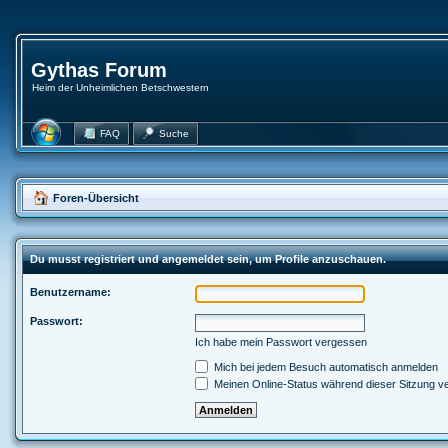
Gythas Forum
Heim der Unheimlichen Betschwestern
FAQ
Suche
Foren-Übersicht
Du musst registriert und angemeldet sein, um Profile anzuschauen.
Benutzername:
Passwort:
Ich habe mein Passwort vergessen
Mich bei jedem Besuch automatisch anmelden
Meinen Online-Status während dieser Sitzung v