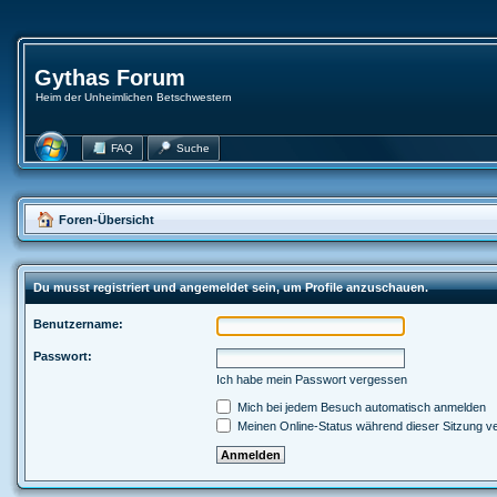
Gythas Forum
Heim der Unheimlichen Betschwestern
FAQ
Suche
Foren-Übersicht
Du musst registriert und angemeldet sein, um Profile anzuschauen.
Benutzername:
Passwort:
Ich habe mein Passwort vergessen
Mich bei jedem Besuch automatisch anmelden
Meinen Online-Status während dieser Sitzung v