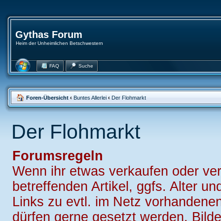
Gythas Forum
Heim der Unheimlichen Betschwestern
FAQ
Suche
Foren-Übersicht
‹
Buntes Allerlei
‹
Der Flohmarkt
Der Flohmarkt
Forumsregeln
Wenn ihr etwas verkaufen oder ver
betreffenden Artikel, ggfs. Alter 
Links zu evtl. im Netz vorhandenen 
dürfen gerne gesetzt werden. Bilder