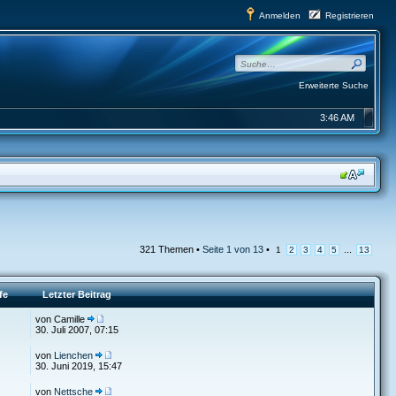
Anmelden
Registrieren
Erweiterte Suche
3:46 AM
321 Themen •
Seite
1
von
13
•
...
1
2
3
4
5
13
fe
Letzter Beitrag
von Camille
30. Juli 2007, 07:15
von
Lienchen
30. Juni 2019, 15:47
von
Nettsche