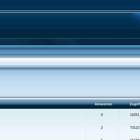
Antworten
Zugrif
0
15251
2
73122