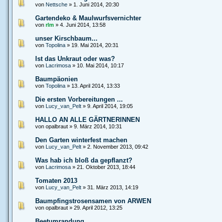
von
Nettsche
» 1. Juni 2014, 20:30
Gartendeko & Maulwurfsvernichter
von
rlm
» 4. Juni 2014, 13:58
unser Kirschbaum...
von
Topolina
» 19. Mai 2014, 20:31
Ist das Unkraut oder was?
von
Lacrimosa
» 10. Mai 2014, 10:17
Baumpäonien
von
Topolina
» 13. April 2014, 13:33
Die ersten Vorbereitungen ...
von
Lucy_van_Pelt
» 9. April 2014, 19:05
HALLO AN ALLE GÄRTNERINNEN
von opalbraut » 9. März 2014, 10:31
Den Garten winterfest machen
von
Lucy_van_Pelt
» 2. November 2013, 09:42
Was hab ich bloß da gepflanzt?
von
Lacrimosa
» 21. Oktober 2013, 18:44
Tomaten 2013
von
Lucy_van_Pelt
» 31. März 2013, 14:19
Baumpfingstrosensamen von ARWEN
von opalbraut » 29. April 2012, 13:25
Beetumrandung