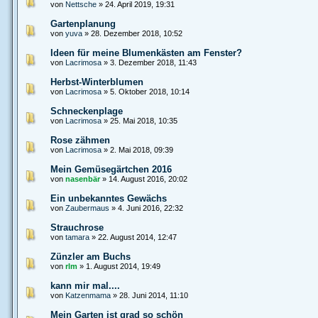
von
Nettsche
» 24. April 2019, 19:31
Gartenplanung
von
yuva
» 28. Dezember 2018, 10:52
Ideen für meine Blumenkästen am Fenster?
von
Lacrimosa
» 3. Dezember 2018, 11:43
Herbst-Winterblumen
von
Lacrimosa
» 5. Oktober 2018, 10:14
Schneckenplage
von
Lacrimosa
» 25. Mai 2018, 10:35
Rose zähmen
von
Lacrimosa
» 2. Mai 2018, 09:39
Mein Gemüsegärtchen 2016
von
nasenbär
» 14. August 2016, 20:02
Ein unbekanntes Gewächs
von
Zaubermaus
» 4. Juni 2016, 22:32
Strauchrose
von
tamara
» 22. August 2014, 12:47
Zünzler am Buchs
von
rlm
» 1. August 2014, 19:49
kann mir mal....
von
Katzenmama
» 28. Juni 2014, 11:10
Mein Garten ist grad so schön