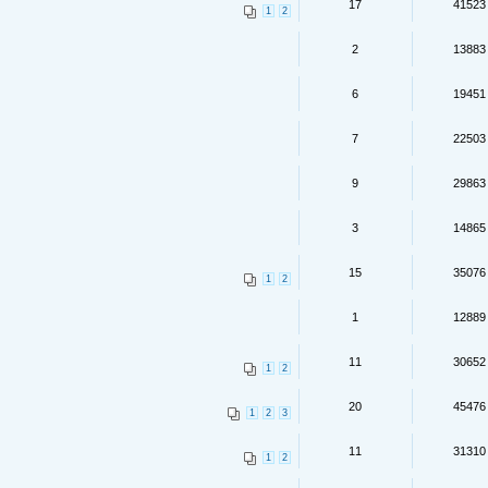
17
41523
1
2
2
13883
6
19451
7
22503
9
29863
3
14865
15
35076
1
2
1
12889
11
30652
1
2
20
45476
1
2
3
11
31310
1
2