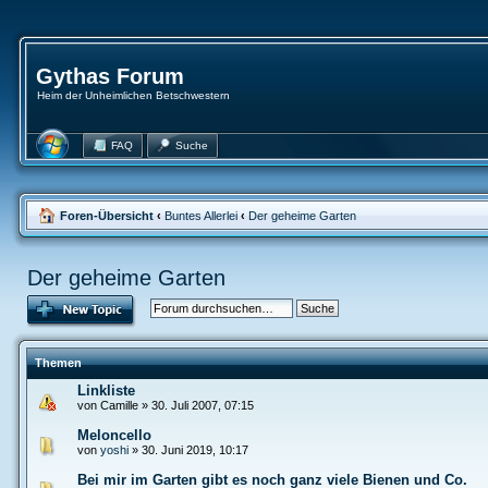
Gythas Forum
Heim der Unheimlichen Betschwestern
FAQ
Suche
Foren-Übersicht
‹
Buntes Allerlei
‹
Der geheime Garten
Der geheime Garten
Themen
Linkliste
von Camille » 30. Juli 2007, 07:15
Meloncello
von
yoshi
» 30. Juni 2019, 10:17
Bei mir im Garten gibt es noch ganz viele Bienen und Co.