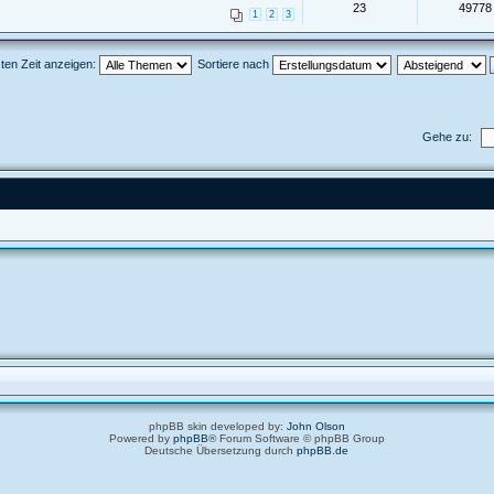
23
49778
1
2
3
ten Zeit anzeigen:
Sortiere nach
Gehe zu:
phpBB skin developed by:
John Olson
Powered by
phpBB
® Forum Software © phpBB Group
Deutsche Übersetzung durch
phpBB.de