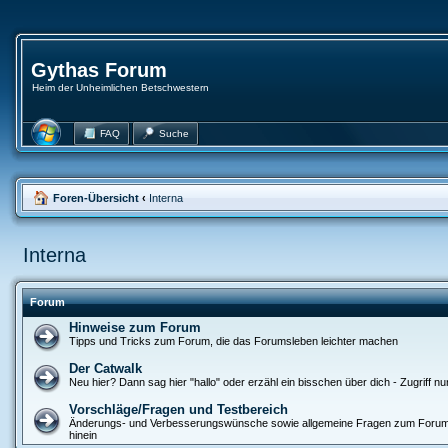
Gythas Forum
Heim der Unheimlichen Betschwestern
FAQ
Suche
Foren-Übersicht
‹
Interna
Interna
Forum
Hinweise zum Forum
Tipps und Tricks zum Forum, die das Forumsleben leichter machen
Der Catwalk
Neu hier? Dann sag hier "hallo" oder erzähl ein bisschen über dich - Zugriff nur
Vorschläge/Fragen und Testbereich
Änderungs- und Verbesserungswünsche sowie allgemeine Fragen zum Forum
hinein