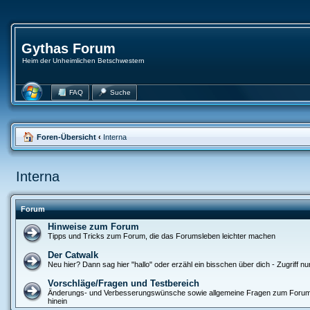
Gythas Forum
Heim der Unheimlichen Betschwestern
FAQ
Suche
Foren-Übersicht
‹
Interna
Interna
Forum
Hinweise zum Forum
Tipps und Tricks zum Forum, die das Forumsleben leichter machen
Der Catwalk
Neu hier? Dann sag hier "hallo" oder erzähl ein bisschen über dich - Zugriff nur
Vorschläge/Fragen und Testbereich
Änderungs- und Verbesserungswünsche sowie allgemeine Fragen zum Forum
hinein