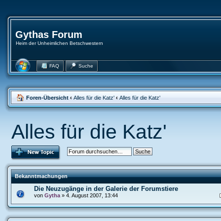
Gythas Forum
Heim der Unheimlichen Betschwestern
FAQ
Suche
Foren-Übersicht
‹
Alles für die Katz'
‹
Alles für die Katz'
Alles für die Katz'
Bekanntmachungen
Die Neuzugänge in der Galerie der Forumstiere
von
Gytha
» 4. August 2007, 13:44