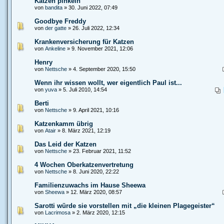
Katzen pinkeln
von
bandita
» 30. Juni 2022, 07:49
Goodbye Freddy
von
der gatte
» 26. Juli 2022, 12:34
Krankenversicherung für Katzen
von
Ankeline
» 9. November 2021, 12:06
Henry
von
Nettsche
» 4. September 2020, 15:50
Wenn ihr wissen wollt, wer eigentlich Paul ist...
von
yuva
» 5. Juli 2010, 14:54
Berti
von
Nettsche
» 9. April 2021, 10:16
Katzenkamm übrig
von
Atair
» 8. März 2021, 12:19
Das Leid der Katzen
von
Nettsche
» 23. Februar 2021, 11:52
4 Wochen Oberkatzenvertretung
von
Nettsche
» 8. Juni 2020, 22:22
Familienzuwachs im Hause Sheewa
von
Sheewa
» 12. März 2020, 08:57
Sarotti würde sie vorstellen mit „die kleinen Plagegeister“
von
Lacrimosa
» 2. März 2020, 12:15