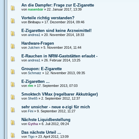
An die Dampfer: Frage zur E-Zigarette
von
nasenbär
» 22. Januar 2017, 13:39
Vorteile richtig verstanden?
von Binibapu » 17. Dezember 2014, 09:46
E-Zigaretten sind keine Arzneimittel!
von
andrea1
» 20. November 2014, 18:33
Hardware-Fragen
von
Julchen
» 5. November 2014, 11:44
E-Rauchen in NRW-Gaststätten erlaubt -
von
andrea1
» 26. Februar 2014, 13:25
Groupon: E-Zigarette
von
Schmatz
» 12. November 2013, 09:35
E-Zigaretten ...
von
rlm
» 17. September 2013, 07:03
Smoktech VMax (regelbarer Akkuträger)
von
She65
» 2. September 2012, 12:37
sehr unsicher - neue e-zigi für mich
von
Fini
» 9. September 2012, 11:27
Nächste Liquidbestellung
von
Gytha
» 6. Juli 2012, 09:24
Das nächste Urteil ...
von
Tigo
» 23. April 2012, 13:09