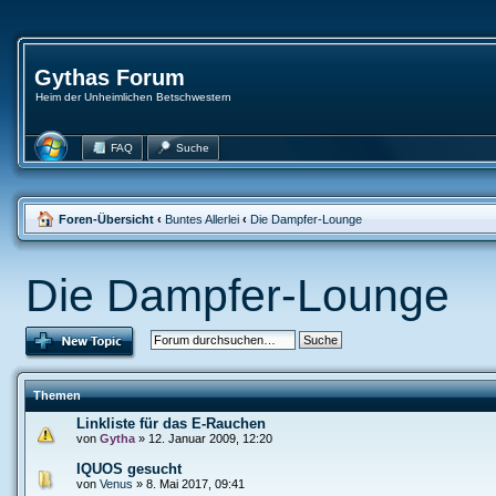
Gythas Forum
Heim der Unheimlichen Betschwestern
FAQ
Suche
Foren-Übersicht
‹
Buntes Allerlei
‹
Die Dampfer-Lounge
Die Dampfer-Lounge
Themen
Linkliste für das E-Rauchen
von
Gytha
» 12. Januar 2009, 12:20
IQUOS gesucht
von
Venus
» 8. Mai 2017, 09:41