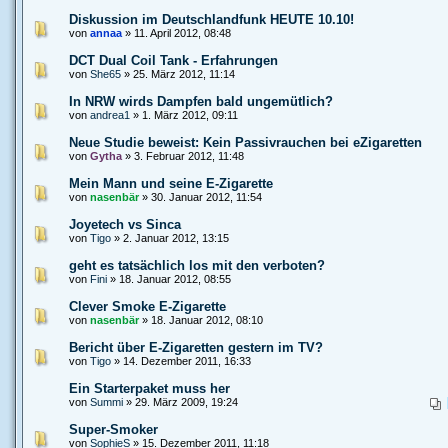
Diskussion im Deutschlandfunk HEUTE 10.10!
von
annaa
» 11. April 2012, 08:48
DCT Dual Coil Tank - Erfahrungen
von
She65
» 25. März 2012, 11:14
In NRW wirds Dampfen bald ungemütlich?
von
andrea1
» 1. März 2012, 09:11
Neue Studie beweist: Kein Passivrauchen bei eZigaretten
von
Gytha
» 3. Februar 2012, 11:48
Mein Mann und seine E-Zigarette
von
nasenbär
» 30. Januar 2012, 11:54
Joyetech vs Sinca
von
Tigo
» 2. Januar 2012, 13:15
geht es tatsächlich los mit den verboten?
von
Fini
» 18. Januar 2012, 08:55
Clever Smoke E-Zigarette
von
nasenbär
» 18. Januar 2012, 08:10
Bericht über E-Zigaretten gestern im TV?
von
Tigo
» 14. Dezember 2011, 16:33
Ein Starterpaket muss her
von
Summi
» 29. März 2009, 19:24
Super-Smoker
von
SophieS
» 15. Dezember 2011, 11:18