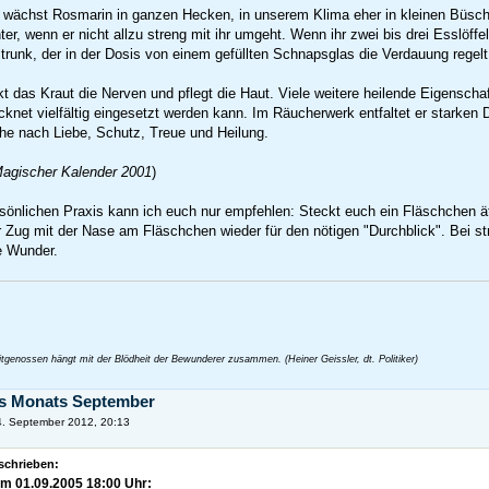
 wächst Rosmarin in ganzen Hecken, in unserem Klima eher in kleinen Büschen
er, wenn er nicht allzu streng mit ihr umgeht. Wenn ihr zwei bis drei Esslöff
eiltrunk, der in der Dosis von einem gefüllten Schnapsglas die Verdauung regel
t das Kraut die Nerven und pflegt die Haut. Viele weitere heilende Eigensch
ocknet vielfältig eingesetzt werden kann. Im Räucherwerk entfaltet er starken 
e nach Liebe, Schutz, Treue und Heilung.
Magischer Kalender 2001
)
sönlichen Praxis kann ich euch nur empfehlen: Steckt euch ein Fläschchen ä
er Zug mit der Nase am Fläschchen wieder für den nötigen "Durchblick". Bei 
e Wunder.
genossen hängt mit der Blödheit der Bewunderer zusammen. (Heiner Geissler, dt. Politiker)
es Monats September
. September 2012, 20:13
schrieben:
am 01.09.2005 18:00 Uhr: