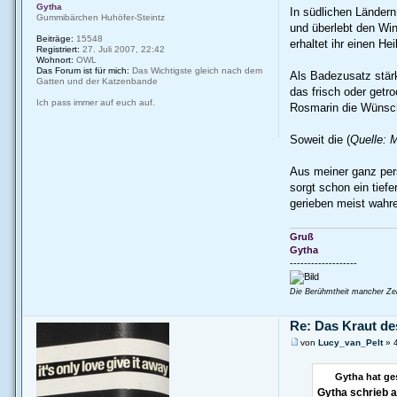
Gytha
In südlichen Ländern
Gummibärchen Huhöfer-Steintz
und überlebt den Wint
Beiträge:
15548
erhaltet ihr einen H
Registriert:
27. Juli 2007, 22:42
Wohnort:
OWL
Das Forum ist für mich:
Das Wichtigste gleich nach dem
Als Badezusatz stärk
Gatten und der Katzenbande
das frisch oder getr
Ich pass immer auf euch auf.
Rosmarin die Wünsch
Soweit die (
Quelle: 
Aus meiner ganz per
sorgt schon ein tief
gerieben meist wahr
Gruß
Gytha
-------------------
Die Berühmtheit mancher Zeit
Re: Das Kraut d
von
Lucy_van_Pelt
» 4
Gytha hat ge
Gytha schrieb 