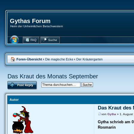
Gythas Forum
Heim der Unheimlichen Betschwestern
FAQ
Suche
Foren-Übersicht
‹
Die magische Ecke
‹
Der Kräutergarten
Das Kraut des Monats September
Autor
Das Kraut des
von
Gytha
» 1. August
Gytha schrieb am 0
Rosmarin