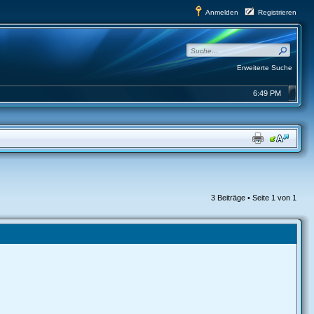
Anmelden
Registrieren
Erweiterte Suche
6:49 PM
3 Beiträge • Seite
1
von
1