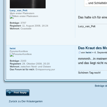
... und Schlafst
Lucy_van_Pelt
Mein erster Platinstern
Das halte ich für e
Beiträge:
3787
Registriert:
11. August 2008, 16:24
Lucy_van_Pelt
Wohnort:
Coastside
Das Kraut des M
heini
Forums-Konifere
von
heini
» 4. Septemb
mmmmh...in meinem M
Beiträge:
2163
und das liegt nicht 
Registriert:
28. Oktober 2008, 20:20
Wohnort:
zwischen Nord- und Ostsee
Das Forum ist für mich:
Entspannung pur
Schönen Tag noch!
Beiträge d
Zurück zu Der Kräutergarten