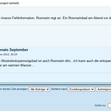
örungen behebt.
ine krasse Fehlinformation. Rosmarin regt an. Ein Rosmarinbad am Abend vo
onats September
er 2012, 20:25
uskelentspannungsbad ist auch Rosmarin drin...ich kann auch die entspann
nur am warmen Wasser...
er letzten Zeit anzeigen:
Sortiere nach
Gehe zu: