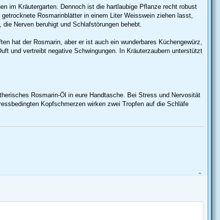
 im Kräutergarten. Dennoch ist die hartlaubige Pflanze recht robust
el getrocknete Rosmarinblätter in einem Liter Weisswein ziehen lasst,
t, die Nerven beruhigt und Schlafstörungen behebt.
aften hat der Rosmarin, aber er ist auch ein wunderbares Küchengewürz,
Duft und vertreibt negative Schwingungen. In Kräuterzaubern unterstützt
therisches Rosmarin-Öl in eure Handtasche. Bei Stress und Nervosität
stressbedingten Kopfschmerzen wirken zwei Tropfen auf die Schläfe